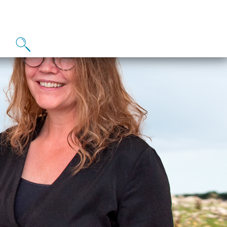
"Hypnose er den terapiform
størst succesrate og færrest
behandlinger. Omkring 93 
deres fulde forandring efter
behandlinger"