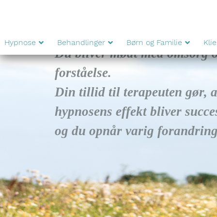
Hypnose
Behandlinger
Børn og Familie
Kli
 og
 at
esfuld,
Tove Risbjerg
g.