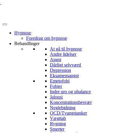
Hypnose
Foredrag om hypnose
Behandlinger
At gå til hypnose
Andre lidelser
Angst
Dårligt selvværd
Depression
Eksamensangst
Emetofobi
Fobier
Indre uro og ubalance
Jalousi
Koncentrationsbesvær
Neglebidning
OCD/Tvangstanker
Vægttab
Rygning
Smerter