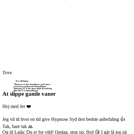
Tove
Tove Risbjerg
"Hypnose er den terapiform, med størst
succesrate og færreste behandlinger.
Omkring 93 % får deres fulde forandring
efter blot 3-5 behandlinger"
At slippe gamle vaner
Hej med Jer ❤️
Jeg vil til hver en tid give Hypnose Syd den bedste anbefaling 👍
Tak, bare tak 🙏
Og til Laila: Du er for vild! Opdag, stop op, flyd 😘 I går lå jeg på