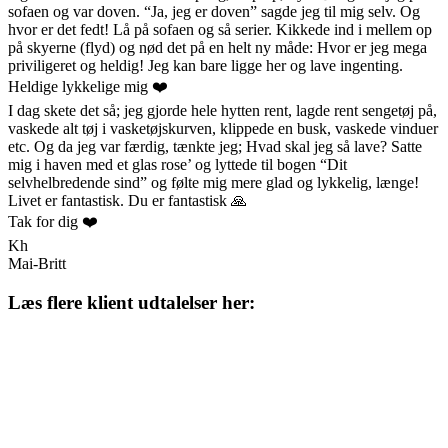
sofaen og var doven. “Ja, jeg er doven” sagde jeg til mig selv. Og
hvor er det fedt! Lå på sofaen og så serier. Kikkede ind i mellem op
på skyerne (flyd) og nød det på en helt ny måde: Hvor er jeg mega
priviligeret og heldig! Jeg kan bare ligge her og lave ingenting.
Heldige lykkelige mig ❤️
I dag skete det så; jeg gjorde hele hytten rent, lagde rent sengetøj på,
vaskede alt tøj i vasketøjskurven, klippede en busk, vaskede vinduer
etc. Og da jeg var færdig, tænkte jeg; Hvad skal jeg så lave? Satte
mig i haven med et glas rose’ og lyttede til bogen “Dit
selvhelbredende sind” og følte mig mere glad og lykkelig, længe!
Livet er fantastisk. Du er fantastisk 🙏
Tak for dig ❤️
Kh
Mai-Britt
Læs flere klient udtalelser her: