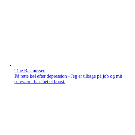
Tine Rasmussen
På rette køl efter depression - Jeg er tilbage på job og mit
selvværd har fået et boost.