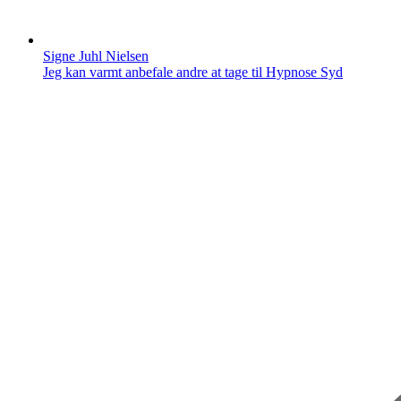
Signe Juhl Nielsen
Jeg kan varmt anbefale andre at tage til Hypnose Syd