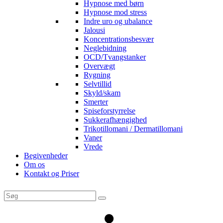
Hypnose med børn
Hypnose mod stress
Indre uro og ubalance
Jalousi
Koncentrationsbesvær
Neglebidning
OCD/Tvangstanker
Overvægt
Rygning
Selvtillid
Skyld/skam
Smerter
Spiseforstyrrelse
Sukkerafhængighed
Trikotillomani / Dermatillomani
Vaner
Vrede
Begivenheder
Om os
Kontakt og Priser