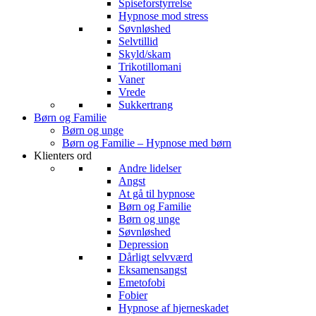
Spiseforstyrrelse
Hypnose mod stress
Søvnløshed
Selvtillid
Skyld/skam
Trikotillomani
Vaner
Vrede
Sukkertrang
Børn og Familie
Børn og unge
Børn og Familie – Hypnose med børn
Klienters ord
Andre lidelser
Angst
At gå til hypnose
Børn og Familie
Børn og unge
Søvnløshed
Depression
Dårligt selvværd
Eksamensangst
Emetofobi
Fobier
Hypnose af hjerneskadet