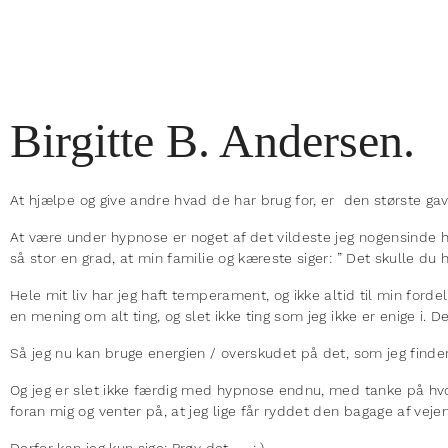
Birgitte B. Andersen.
At hjælpe og give andre hvad de har brug for, er den største ga
At være under hypnose er noget af det vildeste jeg nogensinde ha
så stor en grad, at min familie og kæreste siger: ” Det skulle du h
Hele mit liv har jeg haft temperament, og ikke altid til min ford
en mening om alt ting, og slet ikke ting som jeg ikke er enige i. D
Så jeg nu kan bruge energien / overskudet på det, som jeg find
Og jeg er slet ikke færdig med hypnose endnu, med tanke på hvor
foran mig og venter på, at jeg lige får ryddet den bagage af veje