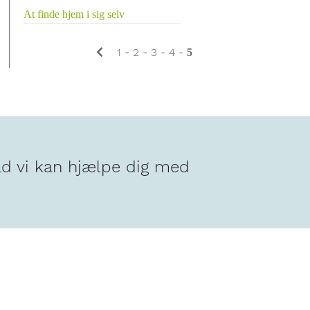
At finde hjem i sig selv
1
-
2
-
3
-
4
-
5
ad vi kan hjælpe dig med