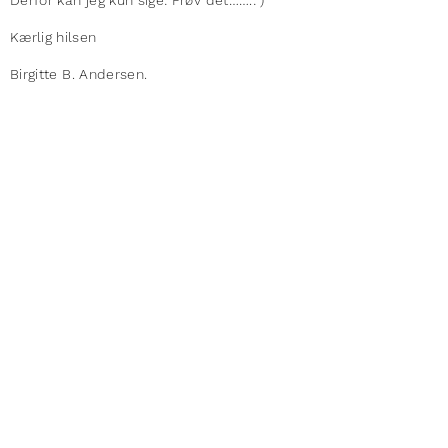
Derfor kan jeg kun sige: Prøv det…….: )
Kærlig hilsen
Birgitte B. Andersen.