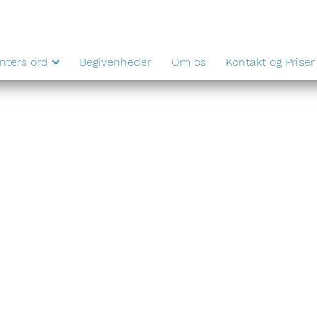
enters ord
Begivenheder
Om os
Kontakt og Priser